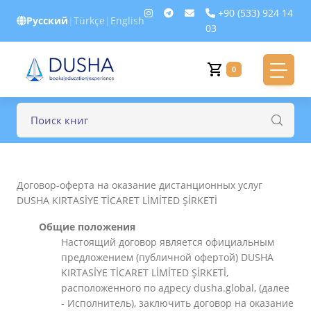
+90 (533) 924 14
Русский
|
Türkçe
|
English
03
0
Договор-оферта на оказание дистанционных услуг
DUSHA KIRTASİYE TİCARET LİMİTED ŞİRKETİ
Общие положения
Настоящий договор является официальным
предложением (публичной офертой) DUSHA
KIRTASİYE TİCARET LİMİTED ŞİRKETİ,
расположенного по адресу dusha.global, (далее
- Исполнитель), заключить договор на оказание