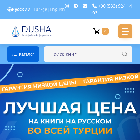
+90 (533) 924 14
Русский
|
Türkçe
|
English
03
0
Каталог