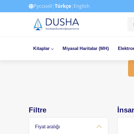
Русский
|
Türkçe
|
English
Kitaplar
Miyasal Haritalar (MH)
Elektro
Filtre
İnsan
Fiyat aralığı