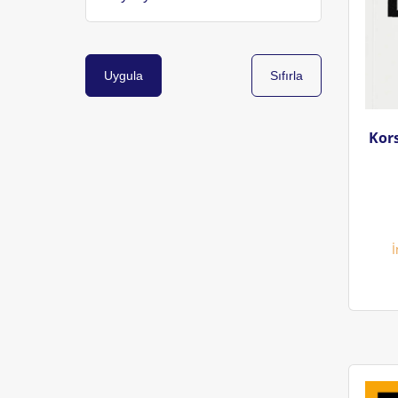
Tarihi (2)
Akademik (2)
Ekonomi (2)
Uygula
Sıfırla
Anılar / Biyografik Anılar (2)
Anılar (2)
Kor
Yapay Zeka (2)
Teknolojiler (2)
İş (2)
İ
Fransız Edebiyatı (2)
Fransa (2)
Edebi Kurgusal Edebiyat (2)
Amerikan Edebiyatı (2)
Feminizm (2)