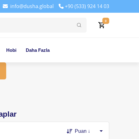
info@dusha.global
+90 (533) 924 14 03
0
Hobi
Daha Fazla
aplar
Puan ↓