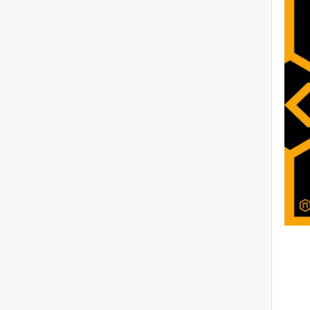
Fizik (2)
Çocuk (1)
19. Yüzyıl Edebiyatı (1)
Britanya edebiyatı (1)
İngiliz edebiyatı (1)
Dünya Tarihi (1)
Sosyal bilimler (1)
Mitoloji (1)
Sovyetler Birliği (1)
Özyaşamöyküsü (1)
Rus Edebiyatı (1)
Gazetecilik (1)