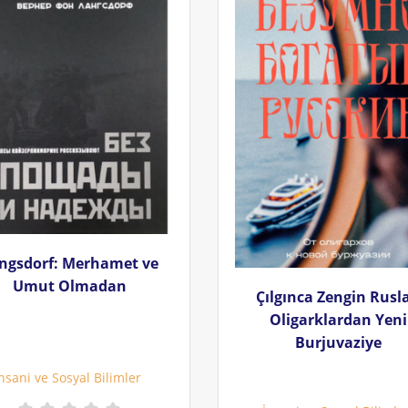
ngsdorf: Merhamet ve
Umut Olmadan
Çılgınca Zengin Rusla
Oligarklardan Yeni
Burjuvaziye
nsani ve Sosyal Bilimler