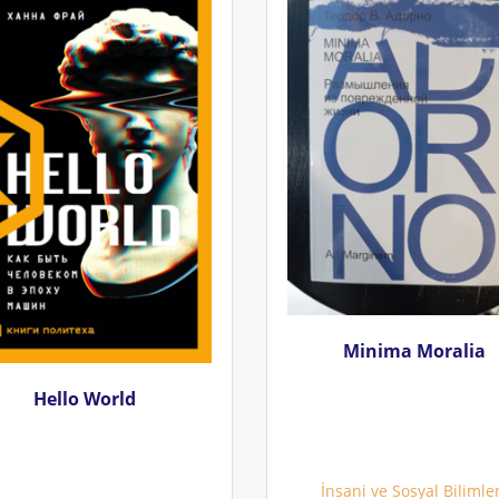
Minima Moralia
Hello World
İnsani ve Sosyal Bilimle