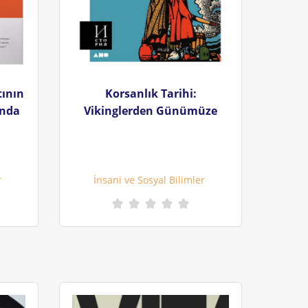
tının
Korsanlık Tarihi:
ında
Vikinglerden Günümüze
r
İnsani ve Sosyal Bilimler