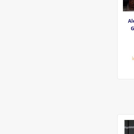
Almanya (1)
Alman Edebiyatı (1)
Al
G
Romantizm (1)
Güzel Sanatlar Edebiyatı (1)
Ortaçağ (1)
İ
Rusça (1)
Din (1)
Amerikan Tarihi (1)
Matematik (1)
Bilgisayar Bilimi (1)