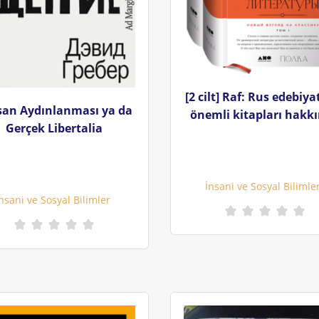
[2 cilt] Raf: Rus edebiya
san Aydınlanması ya da
önemli kitapları hakk
Gerçek Libertalia
İnsani ve Sosyal Bilimle
nsani ve Sosyal Bilimler