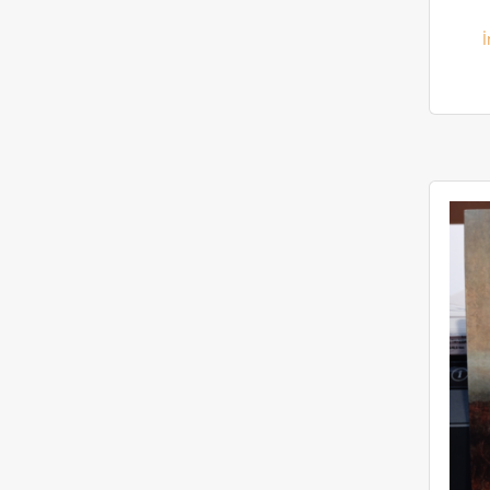
Toplum (1)
İ
Mizah (1)
Kitaplar Hakkında Kitaplar (1)
Ukrayna (1)
Fotoğrafçılık (1)
Eleştiri (1)
Edebi Eleştiri (1)
Sinema (1)
Cinsiyet (1)
Kadın Edebiyatı (1)
Kitap Kulübü (1)
Kısa Hikayeler (1)