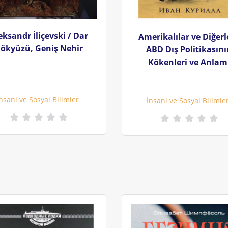
eksandr İliçevski / Dar
Amerikalılar ve Diğerl
ökyüzü, Geniş Nehir
ABD Dış Politikasın
Kökenleri ve Anlam
nsani ve Sosyal Bilimler
İnsani ve Sosyal Bilimle