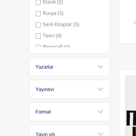
Klasik (5)
Rusya (5)
İ
Sesli Kitaplar (5)
Teori (4)
Biyografi (4)
Savaş (4)
Yazarlar
Bilim (4)
Deneme (4)
Yayınevi
Sosyoloji (3)
Sanat (3)
Format
Psikoloji (3)
Edebiyat (2)
Yayın yılı