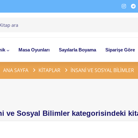
nik
Masa Oyunları
Sayılarla Boyama
Siparişe Göre
ANA SAYFA
KITAPLAR
İNSANI VE SOSYAL BILIMLER
i ve Sosyal Bilimler kategorisindeki kit