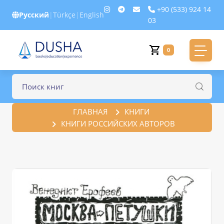
+90 (533) 924 14
Русский
|
Türkçe
|
English
03
0
ГЛАВНАЯ
КНИГИ
КНИГИ РОССИЙСКИХ АВТОРОВ