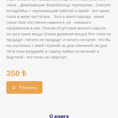
глаза... Девальвация, безработица, пауперизм... Смотрят
исподлобья, с неутихающей заботой и мукой - вот какие
глаза в мире чистогана... Зато у моего народа - какие
глаза! Они постоянно навыкате, но - никакого
напряжения в них. Полное отсутствие всякого смысла -
но зато какая мощь! (Какая духовная мощь!) Эти глаза не
продадут. Ничего не продадут и ничего не купят. Что бы
ни случилось с моей страной, во дни сомнений, во дни
тягостных раздумий, в годину любых испытаний и
бедствий - эти глаза не сморгнут.
350 ₺
В Корзину
О книге