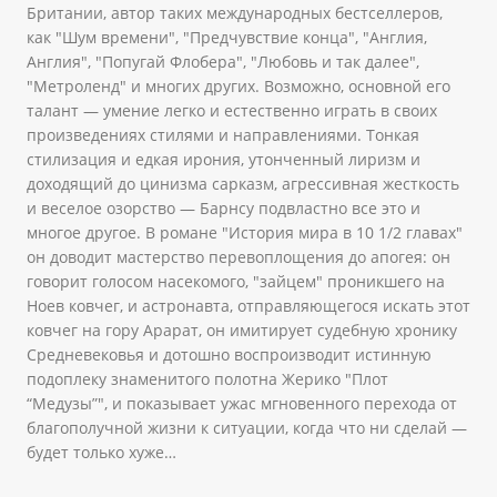
Британии, автор таких международных бестселлеров,
как "Шум времени", "Предчувствие конца", "Англия,
Англия", "Попугай Флобера", "Любовь и так далее",
"Метроленд" и многих других. Возможно, основной его
талант — умение легко и естественно играть в своих
произведениях стилями и направлениями. Тонкая
стилизация и едкая ирония, утонченный лиризм и
доходящий до цинизма сарказм, агрессивная жесткость
и веселое озорство — Барнсу подвластно все это и
многое другое. В романе "История мира в 10 1/2 главах"
он доводит мастерство перевоплощения до апогея: он
говорит голосом насекомого, "зайцем" проникшего на
Ноев ковчег, и астронавта, отправляющегося искать этот
ковчег на гору Арарат, он имитирует судебную хронику
Средневековья и дотошно воспроизводит истинную
подоплеку знаменитого полотна Жерико "Плот
“Медузы”", и показывает ужас мгновенного перехода от
благополучной жизни к ситуации, когда что ни сделай —
будет только хуже…