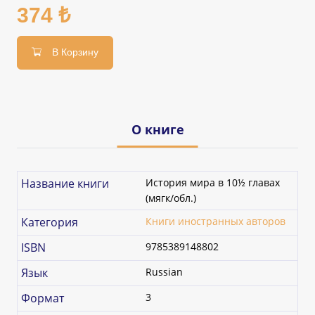
374 ₺
В Корзину
О книге
Название книги
История мира в 10½ главах
(мягк/обл.)
Категория
Книги иностранных авторов
ISBN
9785389148802
Язык
Russian
Формат
3