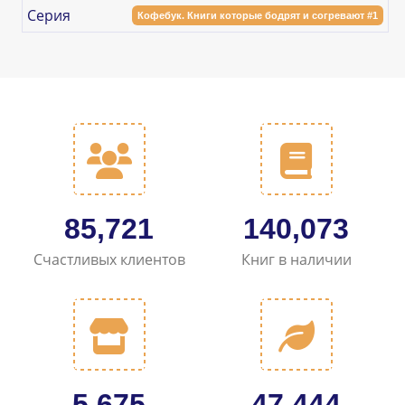
Серия
Кофебук. Книги которые бодрят и согревают #1
102,585
167,628
Счастливых клиентов
Книг в наличии
6,792
56,829