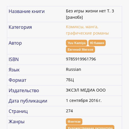
Название книги
Без игры жизни нет Т. 3
[ранобэ]
Категория
Комиксы, манга,
графические романы
Автор
Yuu Kamiya
Ю Камия
Евгений Мягков
ISBN
9785919961796
Язык
Russian
Формат
7БЦ
Издательство
ЭКСЭЛ МЕДИА ООО
Дата публикации
1 сентября 2016 г.
Страниц
274
Жанры
Фэнтези
Художественная литература