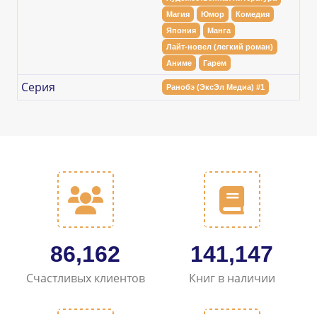
Магия
Юмор
Комедия
Япония
Манга
Лайт-новел (легкий роман)
Аниме
Гарем
Серия
Ранобэ (ЭксЭл Медиа) #1
101,147
165,694
Счастливых клиентов
Книг в наличии