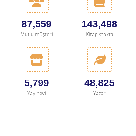
105,352
172,658
Mutlu müşteri
Kitap stokta
6,977
58,747
Yayınevi
Yazar