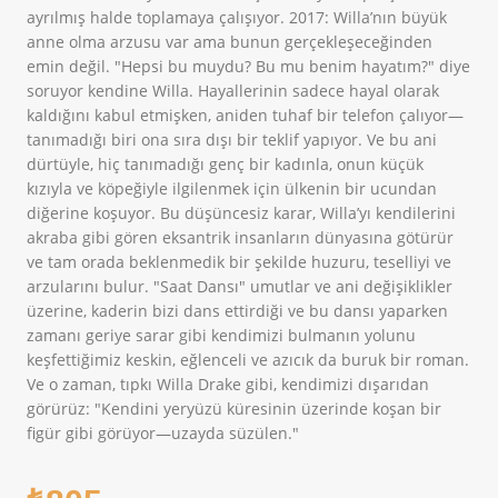
ayrılmış halde toplamaya çalışıyor. 2017: Willa’nın büyük
anne olma arzusu var ama bunun gerçekleşeceğinden
emin değil. "Hepsi bu muydu? Bu mu benim hayatım?" diye
soruyor kendine Willa. Hayallerinin sadece hayal olarak
kaldığını kabul etmişken, aniden tuhaf bir telefon çalıyor—
tanımadığı biri ona sıra dışı bir teklif yapıyor. Ve bu ani
dürtüyle, hiç tanımadığı genç bir kadınla, onun küçük
kızıyla ve köpeğiyle ilgilenmek için ülkenin bir ucundan
diğerine koşuyor. Bu düşüncesiz karar, Willa’yı kendilerini
akraba gibi gören eksantrik insanların dünyasına götürür
ve tam orada beklenmedik bir şekilde huzuru, teselliyi ve
arzularını bulur. "Saat Dansı" umutlar ve ani değişiklikler
üzerine, kaderin bizi dans ettirdiği ve bu dansı yaparken
zamanı geriye sarar gibi kendimizi bulmanın yolunu
keşfettiğimiz keskin, eğlenceli ve azıcık da buruk bir roman.
Ve o zaman, tıpkı Willa Drake gibi, kendimizi dışarıdan
görürüz: "Kendini yeryüzü küresinin üzerinde koşan bir
figür gibi görüyor—uzayda süzülen."