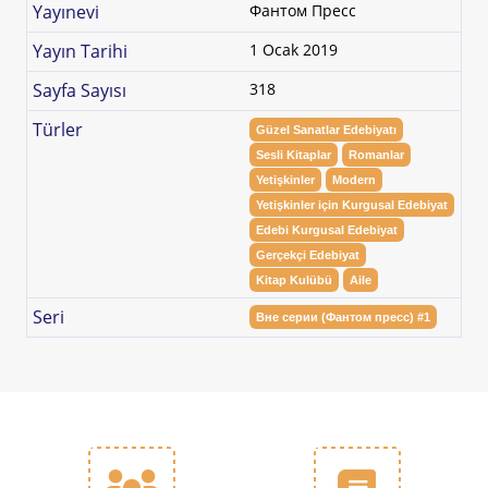
Yayınevi
Фантом Пресс
Yayın Tarihi
1 Ocak 2019
Sayfa Sayısı
318
Türler
Güzel Sanatlar Edebiyatı
Sesli Kitaplar
Romanlar
Yetişkinler
Modern
Yetişkinler için Kurgusal Edebiyat
Edebi Kurgusal Edebiyat
Gerçekçi Edebiyat
Kitap Kulübü
Aile
Seri
Вне серии (Фантом пресс) #1